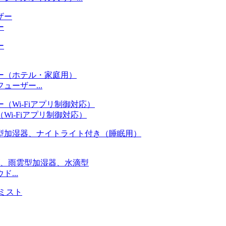
ー
ーザー...
i-Fiアプリ制御対応）
...