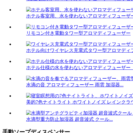
ホテル客室用、水を使わないアロマディフューザ
リモコン付き電動タワー型アロマディフューザー
ホテル向けワイヤレス充電式タワー型アロマディフュ
ホテル仕様の水を使わないアロマディフューザー（W
水滴の音 アロマディフューザー 雨雲 加湿器...
美的7色ナイトライト ホワイトノイズ レインクラウド
水滴型重力防止加湿器 超音波式 クール...
手動ソープディスペンサー