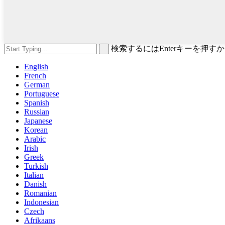
検索するにはEnterキーを押
English
French
German
Portuguese
Spanish
Russian
Japanese
Korean
Arabic
Irish
Greek
Turkish
Italian
Danish
Romanian
Indonesian
Czech
Afrikaans