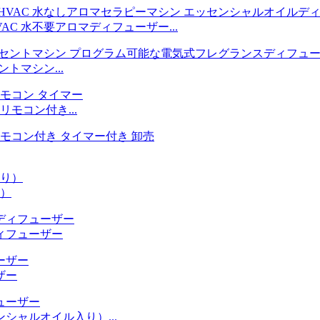
C 水不要アロマディフューザー...
トマシン...
モコン付き...
り）
ィフューザー
ザー
ャルオイル入り）...