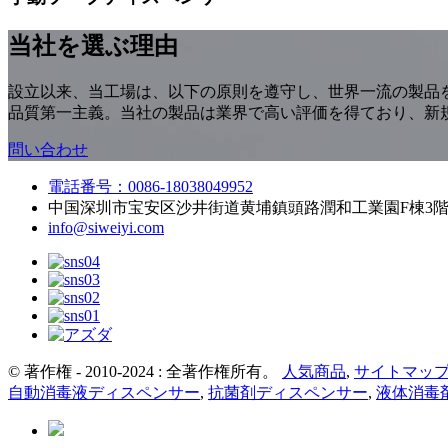
当社を選ぶ理由
設立以来、当工場は、以下の原則を遵守し、世界一流の製品
品質第一主義。当社の製品は業界で高い評価を得ており、新
問い合わせ
電話番号：0086-18038049952
中国深圳市宝安区沙井街道黄埔鎮頭路潤和工業園F棟3階、
info@siweiyi.com
© 著作権 - 2010-2024 : 全著作権所有。
人気商品
,
サイトマッ
自動消毒液ディスペンサー
,
抗菌剤ディスペンサー
,
液体消毒