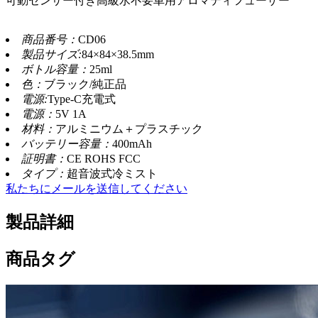
可動センサー付き高級水不要車用アロマディフューザー
商品番号：
CD06
製品サイズ:
84×84×38.5mm
ボトル容量：
25ml
色：
ブラック/純正品
電源:
Type-C充電式
電源：
5V 1A
材料：
アルミニウム＋プラスチック
バッテリー容量：
400mAh
証明書：
CE ROHS FCC
タイプ：
超音波式冷ミスト
私たちにメールを送信してください
製品詳細
商品タグ