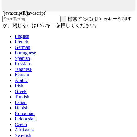
[javascript]
[/javascript]
検索するにはEnterキーを押す
か、閉じるにはESCキーを押してください。
English
French
German
Portuguese
Spanish
Russian
Japanese
Korean
Arabic
Irish
Greek
Turkish
Italian
Danish
Romanian
Indonesian
Czech
Afrikaans
Swedish